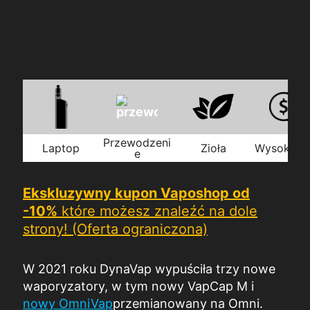
Przewodzeni
Laptop
Zioła
Wysoka c
e
Ekskluzywny kupon Vaposhop od
-10%
które możesz znaleźć na dole
strony! (Oferta ograniczona)
W 2021 roku DynaVap wypuściła trzy nowe
waporyzatory, w tym nowy VapCap M i
nowy OmniVap
przemianowany na Omni.