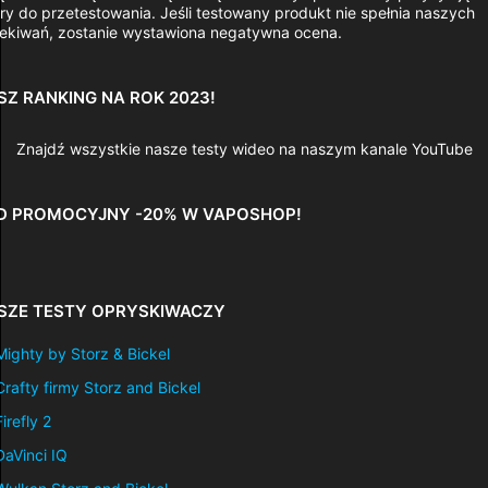
ry do przetestowania. Jeśli testowany produkt nie spełnia naszych
ekiwań, zostanie wystawiona negatywna ocena.
SZ RANKING NA ROK 2023!
Znajdź wszystkie nasze testy wideo na naszym kanale YouTube
D PROMOCYJNY -20% W VAPOSHOP!
SZE TESTY OPRYSKIWACZY
Mighty by Storz & Bickel
Crafty firmy Storz and Bickel
Firefly 2
DaVinci IQ