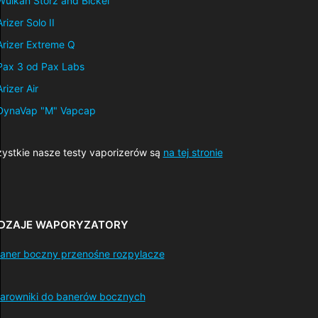
Wulkan Storz and Bickel
Arizer Solo II
Arizer Extreme Q
Pax 3 od Pax Labs
Arizer Air
DynaVap "M" Vapcap
ystkie nasze testy vaporizerów są
na tej stronie
DZAJE WAPORYZATORY