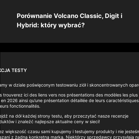
Porównanie Volcano Classic, Digit i
Hybrid: który wybrać?
KCJA TESTY
amy w dziale poświęconym testowaniu ziół i skoncentrowanych opar
s trouverez ici des liens vers nos présentations des modèles les plus
 en 2026 ainsi qu’une présentation détaillée de leurs caractéristiques
eurs fonctionnalités.
ejdź na dół każdej strony testu, aby przeczytać nasze recenzje
duktów i znaleźć najlepsze aktualne ceny w sieci!
ez większość czasu sami kupujemy i testujemy produkty i nie jesteś
ązani z żadną konkretną marką. Niektórzy sprzedawcy przysyłają 