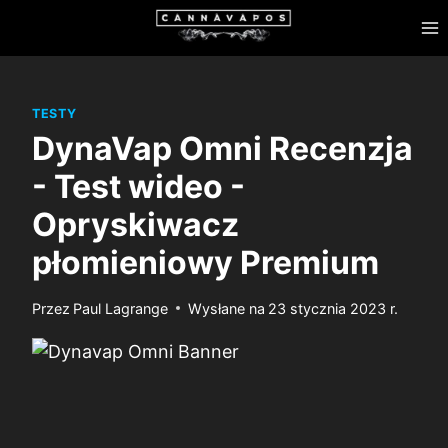
Przejdź
do
treści
TESTY
DynaVap Omni Recenzja
- Test wideo -
Opryskiwacz
płomieniowy Premium
Przez
Paul Lagrange
Wysłane na
23 stycznia 2023 r.