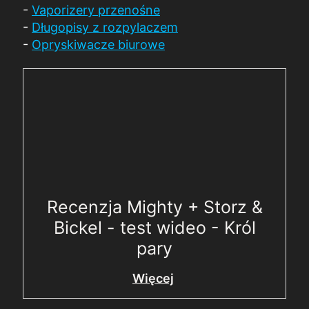
-
Vaporizery przenośne
-
Długopisy z rozpylaczem
-
Opryskiwacze biurowe
Recenzja Mighty + Storz &
Bickel - test wideo - Król
pary
Więcej