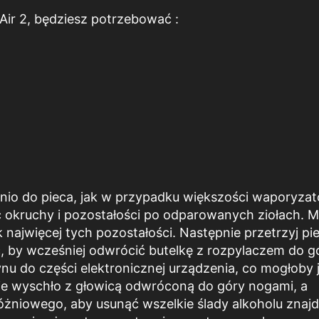
Air 2, będziesz potrzebować :
dnio do pieca, jak w przypadku większości waporyza
ć okruchy i pozostałości po odparowanych ziołach. 
najwięcej tych pozostałości. Następnie przetrzyj pi
 by wcześniej odwrócić butelkę z rozpylaczem do g
ynu do części elektronicznej urządzenia, co mogłoby 
ie wyschło z głowicą odwróconą do góry nogami, a
żniowego, aby usunąć wszelkie ślady alkoholu znajd