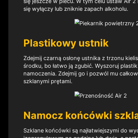
się jeszcze w piecu. W tym celu ustaw Air 
się wyłączy lub zniknie zapach alkoholu.
Plastikowy ustnik
Zdejmij czarną osłonę ustnika z trzonu kielis
środku, bo łatwo ją zgubić. Wyszoruj plasti
namoczenia. Zdejmij go i pozwól mu całkow
szklanymi prętami.
Namocz końcówki szkl
Szklane końcówki są najłatwiejszymi do wy