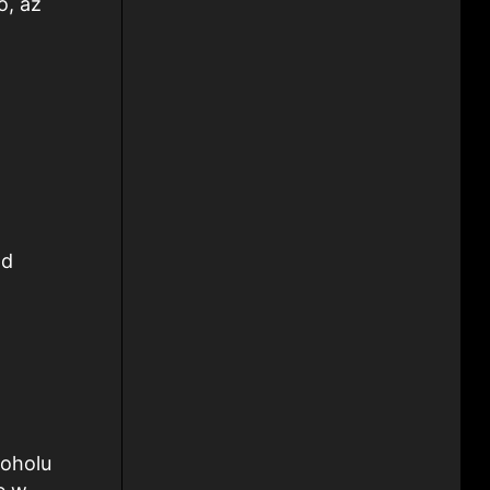
o, aż
ad
koholu