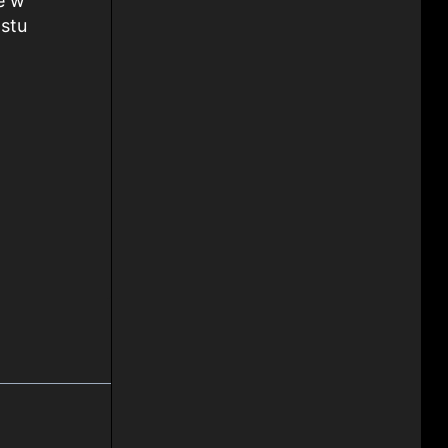
e w
ostu