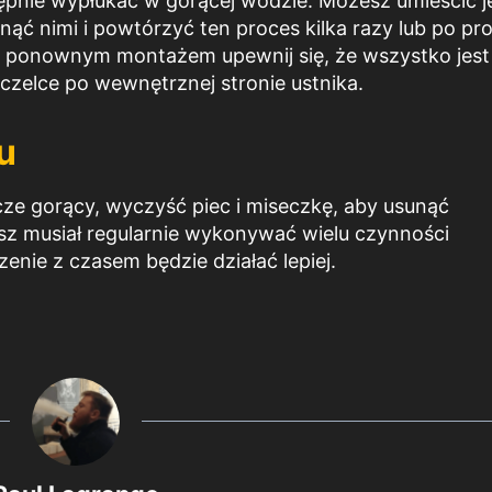
ępnie wypłukać w gorącej wodzie. Możesz umieścić j
ć nimi i powtórzyć ten proces kilka razy lub po pr
ed ponownym montażem upewnij się, że wszystko jest
zczelce po wewnętrznej stronie ustnika.
u
zcze gorący, wyczyść piec i miseczkę, aby usunąć
sz musiał regularnie wykonywać wielu czynności
nie z czasem będzie działać lepiej.