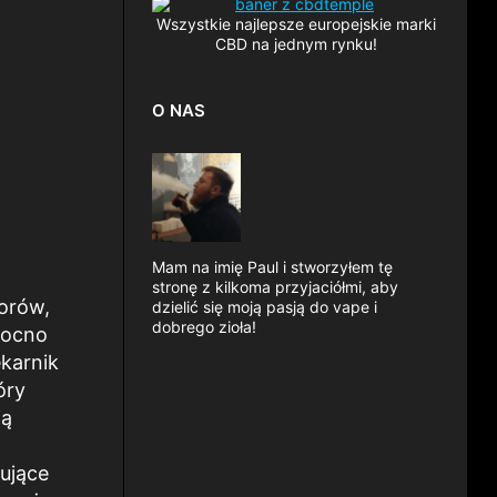
Wszystkie najlepsze europejskie marki
CBD na jednym rynku!
O NAS
Mam na imię Paul i stworzyłem tę
stronę z kilkoma przyjaciółmi, aby
torów,
dzielić się moją pasją do vape i
dobrego zioła!
Mocno
ekarnik
óry
ją
ujące