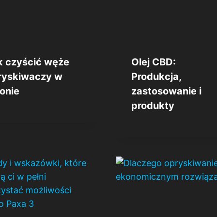
k czyścić węże
Olej CBD:
ryskiwaczy w
Produkcja,
lonie
zastosowanie i
produkty