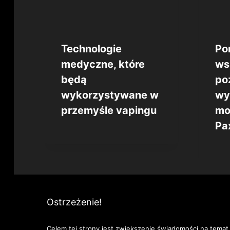
Technologie
Po
medyczne, które
ws
będą
po
wykorzystywane w
wy
przemyśle vapingu
mo
Pa
Ostrzeżenie!
Celem tej strony jest zwiększenie świadomości na temat