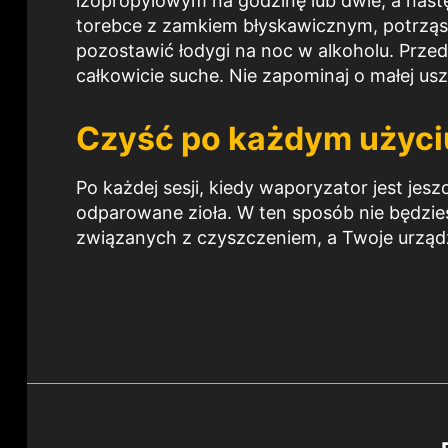
izopropylowym na godzinę lub dwie, a nast
torebce z zamkiem błyskawicznym, potrząsną
pozostawić łodygi na noc w alkoholu. Prz
całkowicie suche. Nie zapominaj o małej us
Czyść po każdym użyci
Po każdej sesji, kiedy waporyzator jest jes
odparowane zioła. W ten sposób nie będzie
związanych z czyszczeniem, a Twoje urządze