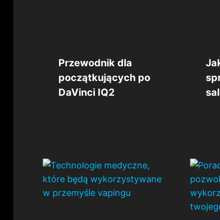
Przewodnik dla
Ja
początkujących po
sp
DaVinci IQ2
sa