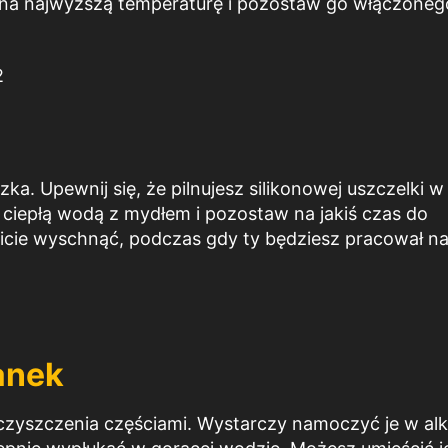
2 na najwyższą temperaturę i pozostaw go włączoneg
zka. Upewnij się, że pilnujesz silikonowej uszczelki w
k ciepłą wodą z mydłem i pozostaw na jakiś czas do
icie wyschnąć, podczas gdy ty będziesz pracował n
anek
czyszczenia częściami. Wystarczy namoczyć je w al