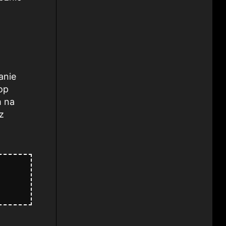
anie
op
m na
z