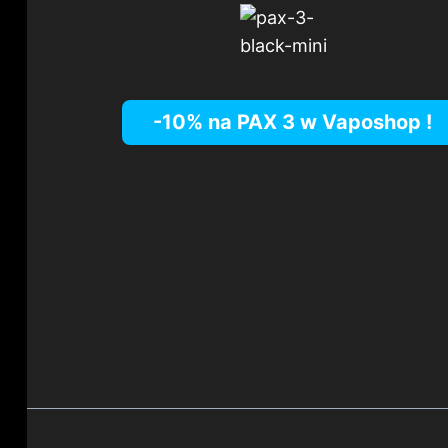
-10% na PAX 3 w
Vaposhop
!