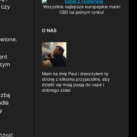
 czy
Wszystkie najlepsze europejskie marki
CBD na jednym rynku!
O NAS
awione.
ent
szym
Mam na imię Paul i stworzyłem tę
stronę z kilkoma przyjaciółmi, aby
dzielić się moją pasją do vape i
dobrego zioła!
czbą
adła
y
óżnić