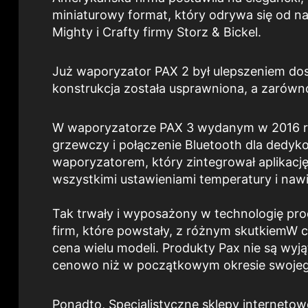
miniaturowy format, który odrywa się od naj
Mighty i Crafty firmy Storz & Bickel.
Już waporyzator PAX 2 był ulepszeniem dos
konstrukcja została usprawniona, a zarówno
W waporyzatorze PAX 3 wydanym w 2016 ro
grzewczy i połączenie Bluetooth dla dedyko
waporyzatorem, który zintegrował aplikacj
wszystkimi ustawieniami temperatury i na
Tak trwały i wyposażony w technologię pro
firm, które powstały,
z różnym skutkiem
W c
cena wielu modeli. Produkty Pax nie są wyją
cenowo niż w początkowym okresie swojego
Ponadto,
Specjalistyczne sklepy internetow