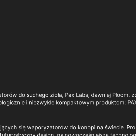
orów do suchego zioła, Pax Labs, dawniej Ploom, zd
logicznie i niezwykle kompaktowym produktom: PAX
edających się waporyzatorów do konopi na świecie. Pr
futurystyczny design, najnowocześniejszą technologi