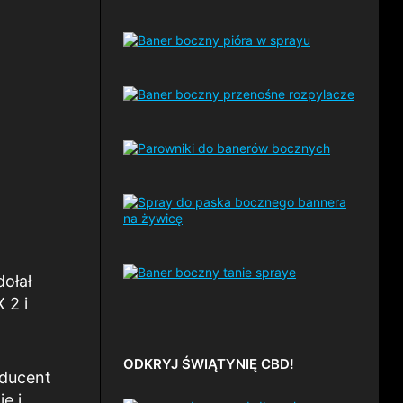
ołał
 2 i
ODKRYJ ŚWIĄTYNIĘ CBD!
oducent
ę i