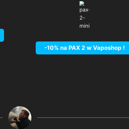
-10% na PAX 2 w
Vaposhop
!