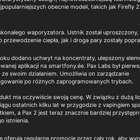
popularniejszych obecnie modeli, takich jak Firefly 2
konałego waporyzatora. Ustnik został uproszczony,
 przewodzenie ciepła, jak i droga pary zostały popr
ku dodano uchwyt na koncentraty, ulepszony elem
wanej aplikacji na smartfony.
é
e. Pax Labs był pierw
ę ze swoim działaniem. Umożliwia on zarządzanie
wigowanie po różnych zaprogramowanych trybach.
dukt ma oczywiście swoją cenę. W związku z dużą li
iągu ostatnich kilku lat w przygodzie z vapingiem sp
tkiem, a Pax 2 jest teraz znacznie bardziej przystępn
 istnienia.
e oferują regularne promocje przez cały rok, aby wyr