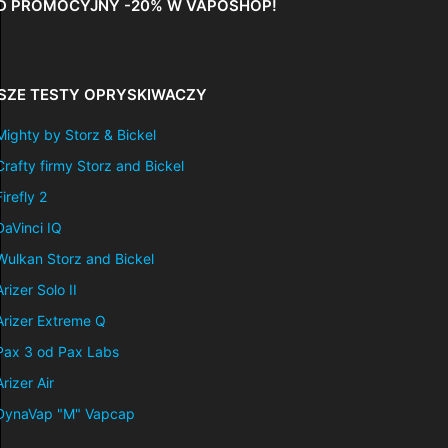
D PROMOCYJNY -20% W VAPOSHOP!
SZE TESTY OPRYSKIWACZY
Mighty by Storz & Bickel
Crafty firmy Storz and Bickel
Firefly 2
DaVinci IQ
Wulkan Storz and Bickel
Arizer Solo II
Arizer Extreme Q
Pax 3 od Pax Labs
Arizer Air
DynaVap "M" Vapcap