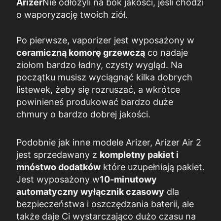
Arizer
Nie odłożyli na bok jakości, jeśli chodzi
o waporyzację twoich ziół.
Po pierwsze, vaporizer jest wyposażony w
ceramiczną komorę grzewczą
co nadaje
ziołom bardzo ładny, czysty wygląd. Na
początku musisz wyciągnąć kilka dobrych
listewek, żeby się rozruszać, a wkrótce
powinieneś produkować bardzo duże
chmury o bardzo dobrej jakości.
Podobnie jak inne modele Arizer, Arizer Air 2
jest sprzedawany z
kompletny pakiet i
mnóstwo dodatków
które uzupełniają pakiet.
Jest wyposażony w
10-minutowy
automatyczny wyłącznik czasowy
dla
bezpieczeństwa i oszczędzania baterii, ale
także daje Ci wystarczająco dużo czasu na