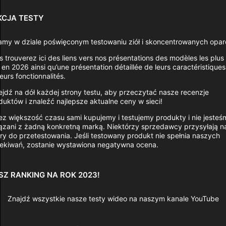
KCJA TESTY
amy w dziale poświęconym testowaniu ziół i skoncentrowanych opar
s trouverez ici des liens vers nos présentations des modèles les plus
 en 2026 ainsi qu’une présentation détaillée de leurs caractéristiques
eurs fonctionnalités.
ejdź na dół każdej strony testu, aby przeczytać nasze recenzje
duktów i znaleźć najlepsze aktualne ceny w sieci!
ez większość czasu sami kupujemy i testujemy produkty i nie jesteś
ązani z żadną konkretną marką. Niektórzy sprzedawcy przysyłają 
ry do przetestowania. Jeśli testowany produkt nie spełnia naszych
ekiwań, zostanie wystawiona negatywna ocena.
SZ RANKING NA ROK 2023!
Znajdź wszystkie nasze testy wideo na naszym kanale YouTube