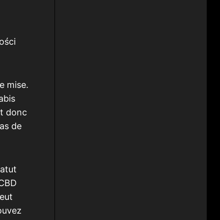
ości
e mise.
abis
ut donc
pas de
tatut
t CBD
peut
pouvez