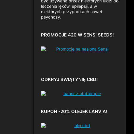
być używane przez niektórych ludzi do
leczenia lęków, epilepsji, a w
niektórych przypadkach nawet
psychozy.
PROMOCJE 420 W SENSI SEEDS!
ODKRYJ ŚWIĄTYNIĘ CBD!
KUPON -20% OLEJEK LANVIA!