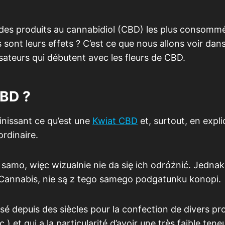
ie des produits au cannabidiol (CBD) les plus consomm
 sont leurs effets ? C’est ce que nous allons voir dan
lisateurs qui débutent avec les fleurs de CBD.
CBD ?
issant ce qu’est une
Kwiat CBD
et, surtout, en expl
ordinaire.
 samo, więc wizualnie nie da się ich odróżnić. Jedna
 Cannabis, nie są z tego samego podgatunku konopi.
ilisé depuis des siècles pour la confection de divers pr
 et qui a la particularité d’avoir une très faible tene