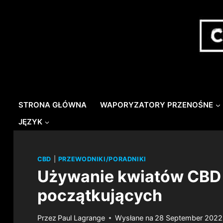
Przejdź
do
treści
STRONA GŁÓWNA
WAPORYZATORY PRZENOŚNE
JĘZYK
CBD
|
PRZEWODNIKI/PORADNIKI
Używanie kwiatów CBD 
początkujących
Przez
Paul Lagrange
Wysłane na
28 September 2022