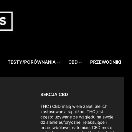
TESTY/PORÓWNANIA
CBD
PRZEWODNIKI
SEKCJA CBD
THC i CBD mają wiele zalet, ale ich
zastosowania są różne. THC jest
często używane ze względu na swoje
działanie euforyczne, relaksujące i
przeciwbólowe, natomiast CBD może