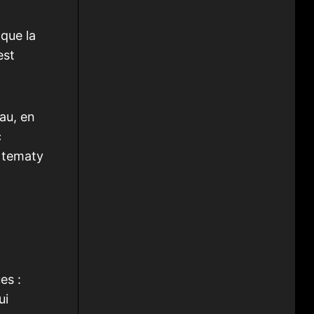
 que la
est
au, en
c
 tematy
es :
ui