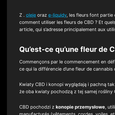
Z .
oleje
oraz
e-liquidy
, les fleurs font part
comment utiliser les fleurs de CBD ? Et quels
article, qui s’adresse principalement aux uti
Qu’est-ce qu’une fleur de 
Commençons par le commencement en défin
ce qui la différencie d’une fleur de cannabis 
Kwiaty CBD i konopi wyglądają i pachną tak
że oba kwiaty pochodzą z tej samej rośliny
CBD pochodzi z
konopie przemysłowe
, ut
manufacturés (vêtements, cordes, voiles, etc.)