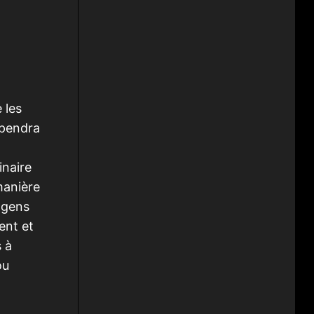
 les
épendra
inaire
manière
s gens
ent et
s à
ou