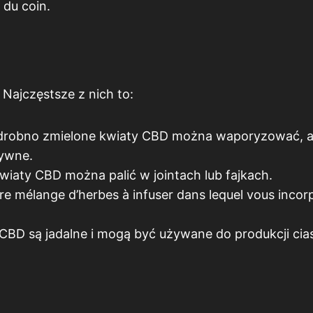
 du coin.
 Najczęstsze z nich to:
ej drobno zmielone kwiaty CBD można waporyzować, 
tywne.
wiaty CBD można palić w jointach lub fajkach.
pre mélange d’herbes à infuser dans lequel vous incor
CBD są jadalne i mogą być używane do produkcji cia