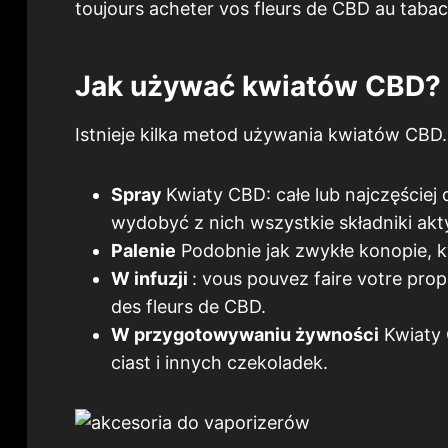
toujours acheter vos fleurs de CBD au tabac
Jak używać kwiatów CBD?
Istnieje kilka metod używania kwiatów CBD.
Spray
Kwiaty CBD: całe lub najczęści
wydobyć z nich wszystkie składniki ak
Palenie
Podobnie jak zwykłe konopie, k
W infuzji
: vous pouvez faire votre pro
des fleurs de CBD.
W przygotowywaniu żywności
Kwiaty 
ciast i innych czekoladek.