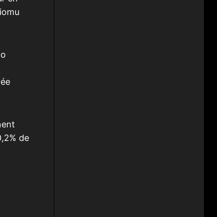
ziomu
 o
rée
nent
0,2% de