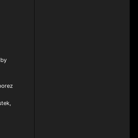
aby
porez
stek,