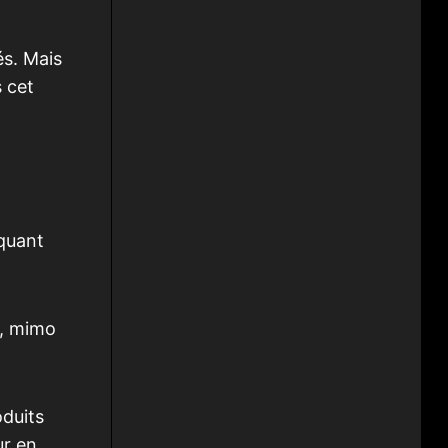
és. Mais
s cet
iquant
k, mimo
oduits
ur en