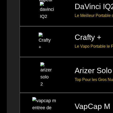
DaVinci IQ
Le Meilleur Portable
Crafty +
Le Vapo Portable le P
Arizer Solo 
Top Pour les Gros N
VapCap M