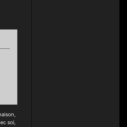
maison,
ec soi,