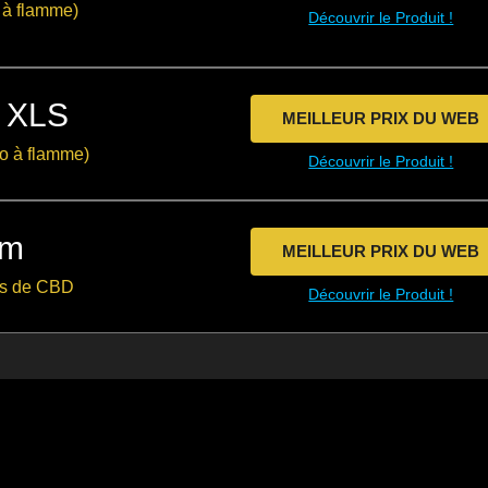
 à flamme)
Découvrir le Produit !
(Vapo à
flamme)
Le Plus
 XLS
Original
MEILLEUR PRIX DU WEB
(Vapo à
po à flamme)
Découvrir le Produit !
flamme)
Vapo pour
am
MEILLEUR PRIX DU WEB
Concentrés
és de CBD
Découvrir le Produit !
de CBD