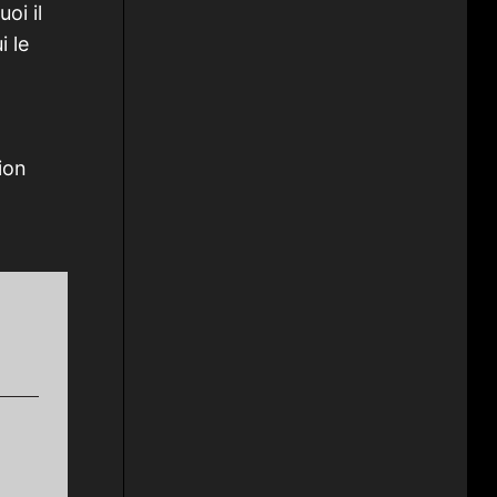
oi il
i le
ion