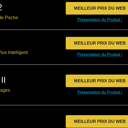
#1
2
Portable
MEILLEUR PRIX DU WEB
de
 de Poche
Présentation du Produit !
Poche
Le Plus
MEILLEUR PRIX DU WEB
Intelligent
lus Intelligent
Présentation du Produit !
Top
Pour
II
MEILLEUR PRIX DU WEB
les
uages
Présentation du Produit !
Gros
Nuages
Le
Moins
MEILLEUR PRIX DU WEB
Cher