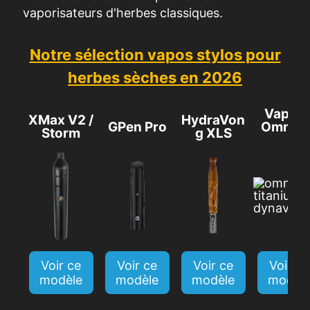
vaporisateurs d'herbes classiques.
Notre sélection vapos stylos pour
herbes sèches en 2026
VapCa
XMax V2 /
HydraVon
GPen Pro
Omniva
Storm
g XLS
Voir ce
Voir ce
Voir ce
Voir ce
modèle
modèle
modèle
modèl