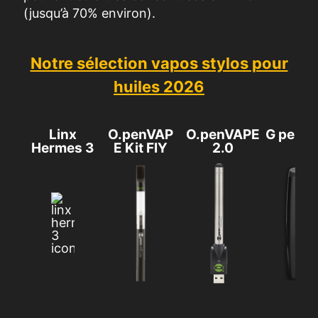
(jusqu’à 70% environ).
Notre sélection vapos stylos pour
huiles 2026
Linx
O.penVAP
O.penVAPE
G pen G
Hermes 3
E Kit FIY
2.0