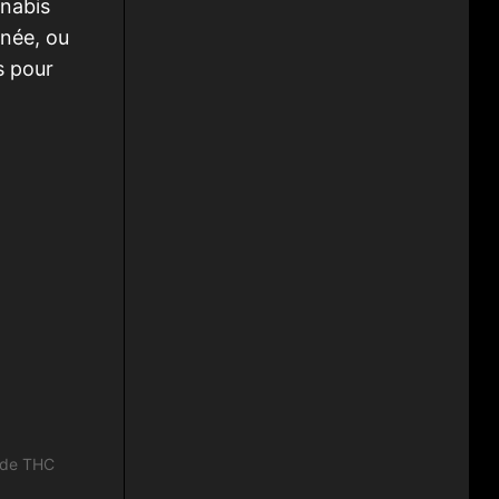
nnabis
rnée, ou
s pour
 de THC