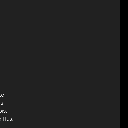
te
ns
is.
iffus.