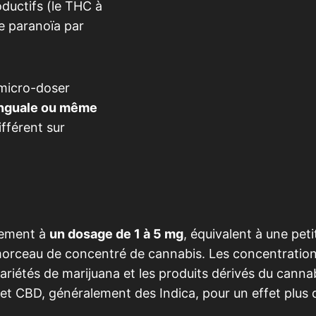
oductifs (le THC à
e paranoïa par
 micro-doser
linguale ou même
fférent sur
lement à
un dosage de 1 à 5 mg
, équivalent à une peti
 morceau de concentré de cannabis. Les concentratio
riétés de marijuana et les produits dérivés du cannab
et CBD, généralement des Indica, pour un effet plus d