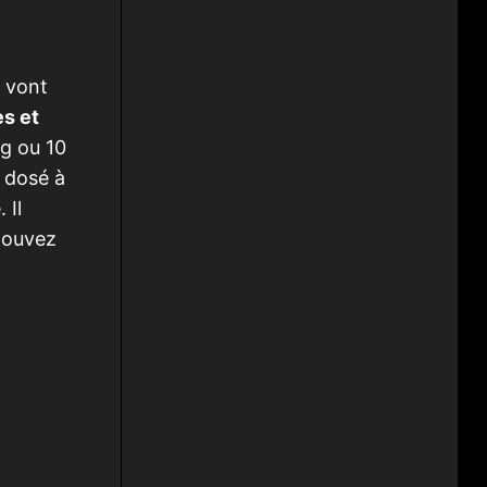
 vont
es et
mg ou 10
 dosé à
 Il
pouvez