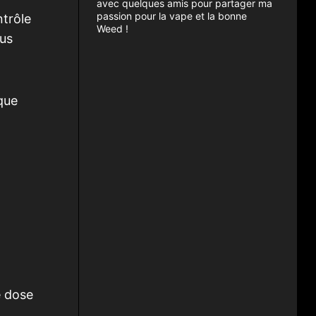
avec quelques amis pour partager ma
passion pour la vape et la bonne
ntrôle
Weed !
lus
que
e dose