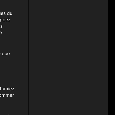
ges du
oppez
es
e
e que
 fumiez,
nsommer