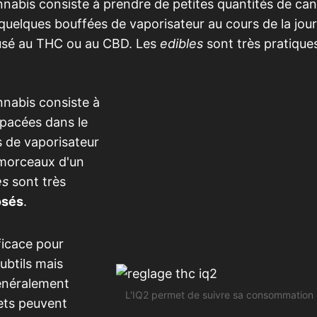
abis consiste à prendre de petites quantités de ca
 quelques bouffées de vaporisateur au cours de la jou
fusé au THC ou au CBD. Les
edibles
sont très pratique
nabis consiste à
spacées dans le
s de vaporisateur
 morceaux d'un
es
sont très
osés
.
ficace pour
ubtils mais
généralement
L'IQ2 permet de suivre sa consommation
fets peuvent