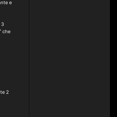
ante e
 3
T
che