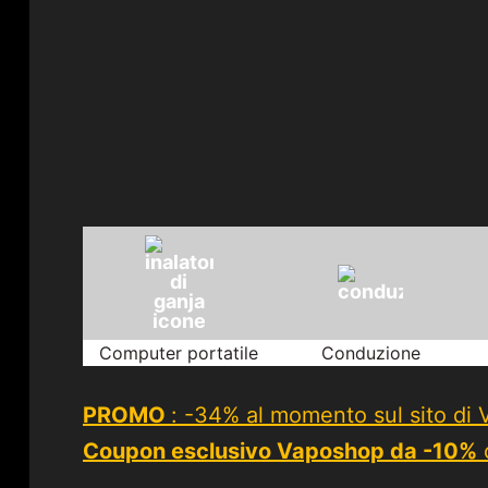
Computer portatile
Conduzione
PROMO
: -34% al momento sul sito di 
Coupon esclusivo Vaposhop da -10%
c