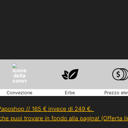
Convezione
Erbe
Prezzo ele
Vaposhop // 165 € invece di 249 €.
he puoi trovare in fondo alla pagina! (Offerta li