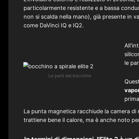
particolarmente resistente e a bassa conduci
non si scalda nella mano), già presente in v
come DaVinci IQ e IQ2.
All'in
silico
le par
Le parti del bocchino
Quest
vapo
prima
La punta magnetica racchiude la camera di 
trattiene bene il calore, ma è anche noto per