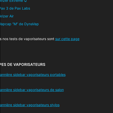
Arizer Extreme Q
Pax 3 de Pax Labs
Arizer Air
Vapcap “M” de DynaVap
s nos tests de vaporisateurs sont
sur cette page
PES DE VAPORISATEURS