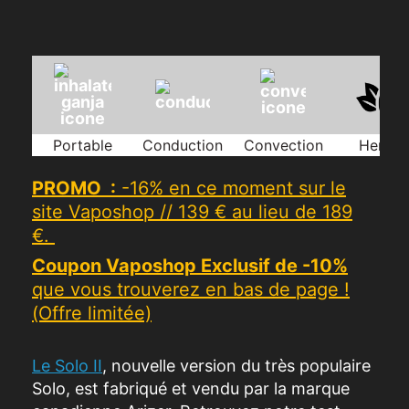
Portable
Conduction
Convection
Herbes
PROMO
:
-16% en ce moment sur le
site Vaposhop // 139 € au lieu de 189
€.
Coupon Vaposhop Exclusif de -10%
que vous trouverez en bas de page !
(Offre limitée)
Le Solo II
, nouvelle version du très populaire
Solo, est fabriqué et vendu par la marque