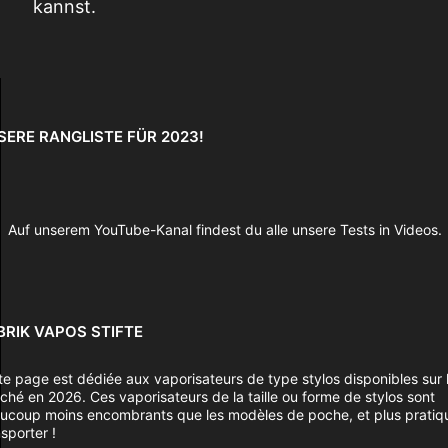
kannst.
SERE RANGLISTE FÜR 2023!
Auf unserem YouTube-Kanal findest du alle unsere Tests in Videos.
BRIK VAPOS STIFTE
te page est dédiée aux vaporisateurs de type stylos disponibles sur 
ché en 2026. Ces vaporisateurs de la taille ou forme de stylos sont
ucoup moins encombrants que les modèles de poche, et plus pratiq
sporter !