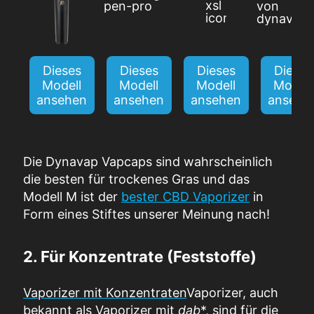
Dieses
Dieses
Dieses
Dieses
Modell
Modell
Modell
Modell
ansehen
ansehen
ansehen
ansehe
Die Dynavap Vapcaps sind wahrscheinlich
die besten für trockenes Gras und das
Modell M ist der
bester CBD Vaporizer
in
Form eines Stiftes unserer Meinung nach!
2. Für Konzentrate (Feststoffe)
Vaporizer mit Konzentraten
Vaporizer, auch
bekannt als Vaporizer mit
dab
*, sind für die