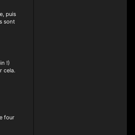
e, puis
s sont
n !)
r cela.