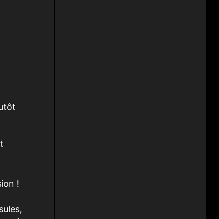
utôt
t
sion !
sules,