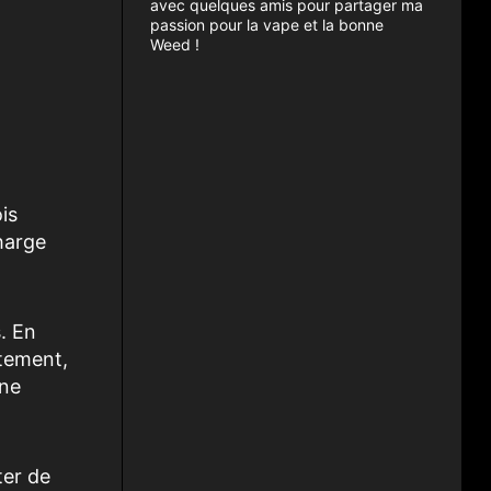
avec quelques amis pour partager ma
passion pour la vape et la bonne
Weed !
is
harge
.
. En
ctement,
une
ter de