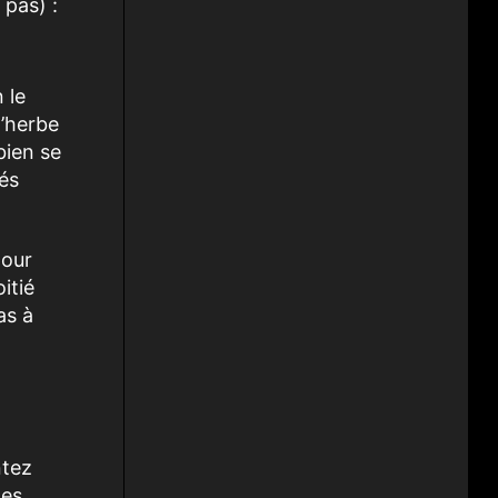
 pas) :
 le
l’herbe
bien se
dés
pour
itié
as à
ntez
des