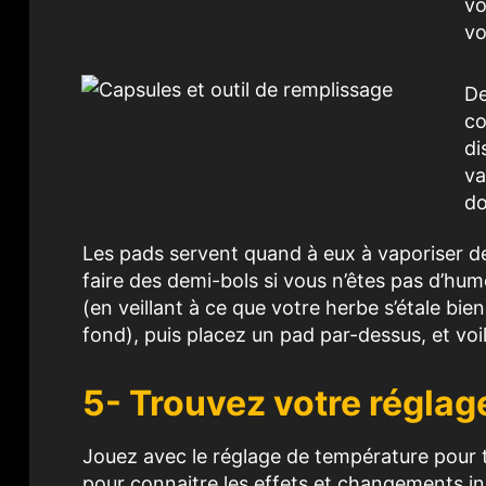
vo
vo
De
co
di
va
do
Les pads servent quand à eux à vaporiser d
faire des demi-bols si vous n’êtes pas d’hum
(en veillant à ce que votre herbe s’étale bie
fond), puis placez un pad par-dessus, et voil
5- Trouvez votre réglage
Jouez avec le réglage de température pour t
pour connaitre les effets et changements in