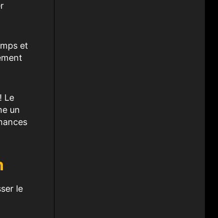
r
emps et
lement
! Le
me un
rmances
n
ser le