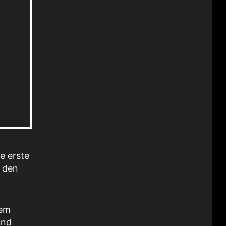
e erste
3 den
nem
und