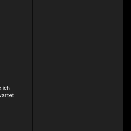
klich
wartet