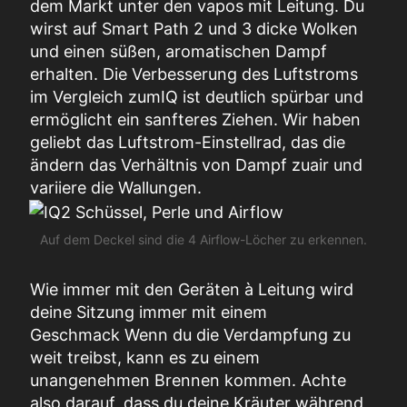
dem Markt unter den
vapos
mit Leitung.
Du
wirst auf Smart Path 2 und 3 dicke Wolken
und einen süßen, aromatischen Dampf
erhalten.
Die Verbesserung des Luftstroms
im Vergleich zum
IQ
ist deutlich spürbar und
ermöglicht ein sanfteres Ziehen.
Wir haben
geliebt
das Luftstrom-Einstellrad, das die
ändern
das Verhältnis von Dampf zu
air
und
variiere die
Wallungen
.
Auf dem Deckel sind die 4 Airflow-Löcher zu erkennen.
Wie immer
mit den Geräten
à
Leitung wird
deine Sitzung immer mit einem
Geschmack
Wenn du die Verdampfung zu
weit treibst, kann es zu einem
unangenehmen Brennen kommen. Achte
also darauf, dass du deine Kräuter während