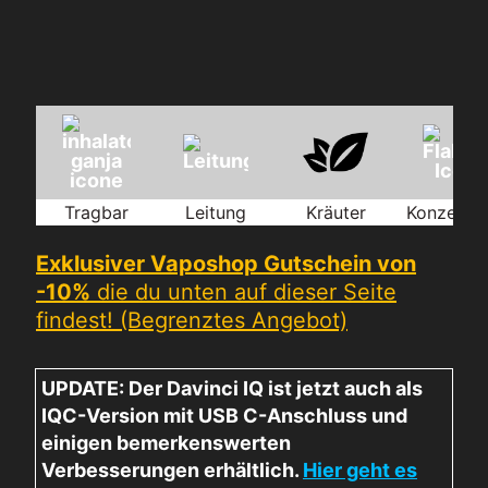
Tragbar
Leitung
Kräuter
Konzentra
Exklusiver Vaposhop Gutschein von
-10%
die du unten auf dieser Seite
findest! (Begrenztes Angebot)
UPDATE: Der Davinci IQ ist jetzt auch als
IQC-Version mit USB C-Anschluss und
einigen bemerkenswerten
Verbesserungen erhältlich.
Hier geht es