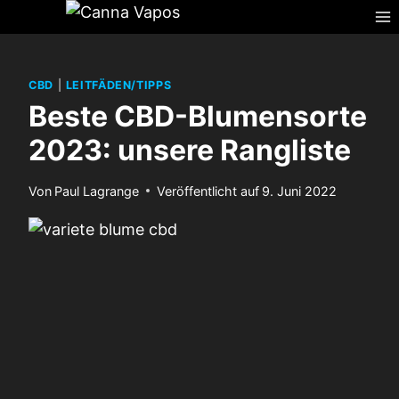
Zum
Inhalt
springen
CBD
|
LEITFÄDEN/TIPPS
Beste CBD-Blumensorte
2023: unsere Rangliste
Von
Paul Lagrange
Veröffentlicht auf
9. Juni 2022