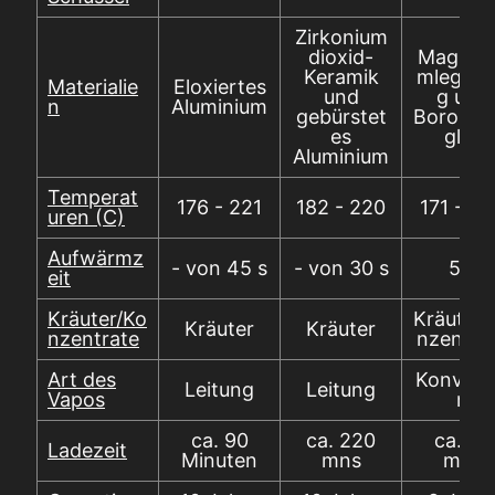
Zirkonium
dioxid-
Magnes
Keramik
mlegier
Materialie
Eloxiertes
und
g und
n
Aluminium
gebürstet
Borosilik
es
glas
Aluminium
Temperat
176 - 221
182 - 220
171 - 2
uren (C)
Aufwärmz
- von 45 s
- von 30 s
5 s
eit
Kräuter/Ko
Kräuter/
Kräuter
Kräuter
nzentrate
nzentra
Art des
Konvekt
Leitung
Leitung
Vapos
n
ca. 90
ca. 220
ca. 50
Ladezeit
Minuten
mns
mns