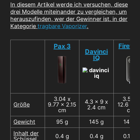
In diesem Artikel werde ich versuchen, diese
drei Modelle miteinander zu vergleichen, um
herauszufinden, wer der Gewinner ist.
in der
Kategorie
tragbare Vaporizer
.
Firefly
Pax 3
Davinci
IQ
3.04 x
3.55 x
4.3 x 9 x
Größe
9.77 x 2.15
12.6 x 2
2.4 cm
cm
cm
Gewicht
95 g
145 g
140 g
Inhalt der
0.4 g
0.4 g
0.15 g
Schüssel