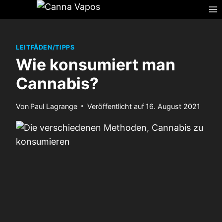
Zum
Inhalt
springen
LEITFÄDEN/TIPPS
Wie konsumiert man
Cannabis?
Von
Paul Lagrange
Veröffentlicht auf
16. August 2021