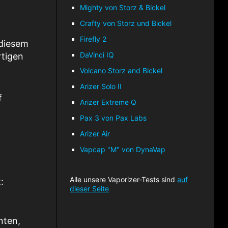
Mighty von Storz & Bickel
Crafty von Storz und Bickel
Firefly 2
 diesem
DaVinci IQ
rtigen
Volcano Storz and Bickel
Arizer Solo II
f
Arizer Extreme Q
Pax 3 von Pax Labs
Arizer Air
Vapcap "M" von DynaVap
Alle unsere Vaporizer-Tests sind
auf
:
dieser Seite
nten,