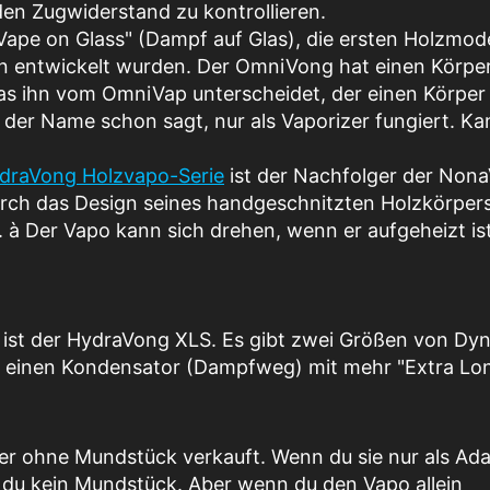
en Zugwiderstand zu kontrollieren.
Vape on Glass" (Dampf auf Glas), die ersten Holzmode
n entwickelt wurden. Der OmniVong hat einen Körpe
as ihn vom OmniVap unterscheidet, der einen Körper
e der Name schon sagt, nur als Vaporizer fungiert. Ka
ydraVong Holzvapo-Serie
ist der Nachfolger der Non
rch das Design seines handgeschnitzten Holzkörpers
.
à
Der Vapo kann sich drehen, wenn er aufgeheizt ist
n, ist der HydraVong XLS. Es gibt zwei Größen von Dy
ch einen Kondensator (Dampfweg) mit mehr "Extra Lo
r ohne Mundstück verkauft. Wenn du sie nur als Ada
 du kein Mundstück. Aber wenn du den Vapo allein