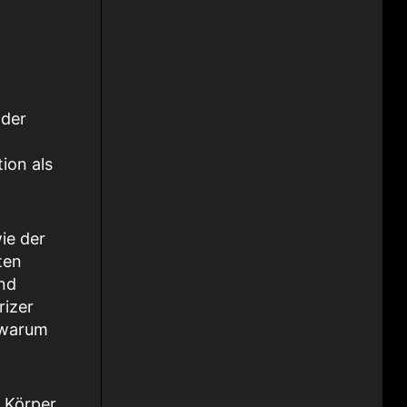
 der
ion als
ie der
ten
und
rizer
 warum
 Körper