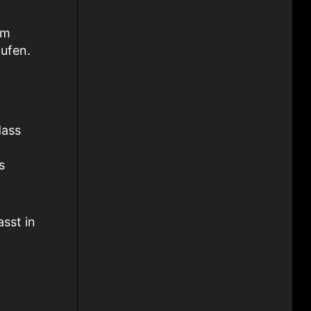
em
ufen.
dass
s
sst in