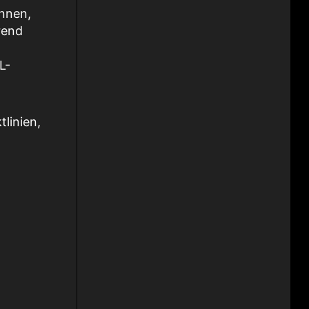
önnen,
rend
L-
linien,