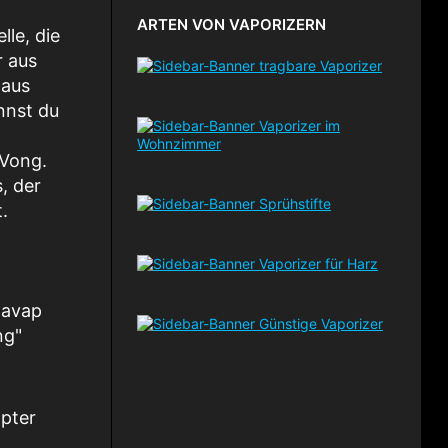
ARTEN VON VAPORIZERN
lle, die
r aus
 aus
nnst du
aVong.
, der
.
navap
ng"
pter