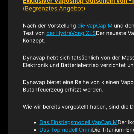
Exklusiver Vaposhop Gutschein von 
(Begrenztes Angebot)
Nach der Vorstellung
die VapCap M
und den
Test von
der HydraVong XLS
Der neueste Va
Konzept.
Dynavap hebt sich tatsächlich von der Mass
Elektronik und Batteriebetrieb verzichtet u
Dynavap bietet eine Reihe von kleinen Vapor
Butanfeuerzeug erhitzt werden.
Wie wir bereits vorgestellt haben, sind die
Das Einstiegsmodell VapCap M
Der ik
Das Topmodell Omni
Die Titanium-En