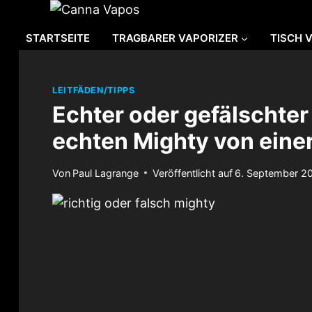
Zum
Inhalt
STARTSEITE
TRAGBARER VAPORIZER
TISCH 
springen
LEITFÄDEN/TIPPS
Echter oder gefälschte
echten Mighty von eine
Von
Paul Lagrange
Veröffentlicht auf
6. September 2