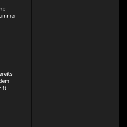
ine
nnummer
ereits
rdem
ift
u